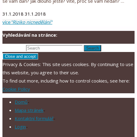
se vám daří? Jak dlouho ještě? Víte, proč se vám nedaří? …
31.1.2018
31.1.2018
více
"Riziko nicnedělání"
Vyhledávání na stránce:
Search for:
Search
Privacy & Cookies: This site uses cookies. By continuing to use
this website, you agree to their use.
To find out more, including how to control cookies, see here:
Cookie Policy
Domů
-
Mapa stránek
-
Kontaktní formulář
-
Login
-