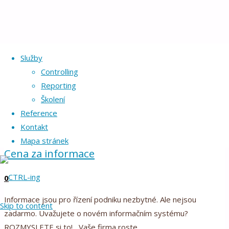
Home
Archive for category "Podnikání pod kontrolou"
Služby
Controlling
Rubrika:
Podnikání pod
Reporting
Školení
kontrolou
Reference
Kontakt
Mapa stránek
Cena za informace
0
Informace jsou pro řízení podniku nezbytné. Ale nejsou
Skip to content
CTRL-
zadarmo. Uvažujete o novém informačním systému?
ing
ROZMYSLETE si to! Vaše firma roste …