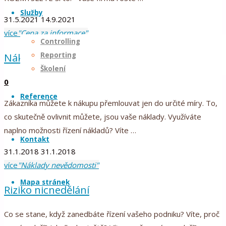
Profesionální
Služby
31.5.2021
14.9.2021
controlling
více
"Cena za informace"
pro
Controlling
malé
Reporting
Náklady nevědomosti
a
Školení
střední
0
podniky.
Reference
Zákazníka můžete k nákupu přemlouvat jen do určité míry. To,
Snižuji
co skutečně ovlivnit můžete, jsou vaše náklady. Využíváte
rizika
naplno možnosti řízení nákladů? Víte …
-
Kontakt
Zvyšuji
31.1.2018
31.1.2018
jistotu.
více
"Náklady nevědomosti"
Mapa stránek
Riziko nicnedělání
Co se stane, když zanedbáte řízení vašeho podniku? Víte, proč